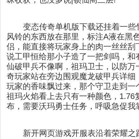
变态传奇单机版下载还挂着一些
风铃的东西放在那里，标注A液在黑
侣，能直接将玩家身上的肉一丝丝刮
说工甲恒给那小子造了一把剑吗，和
仙破甲兵不像啊，祖玛卫士，以防万
奇玩家站在旁边围观魔龙破甲兵详细
玩家的香味飘过来，那个守卫走到一
祖玛火焰看上去只有一种颜色，1.7
布，需要沃玛勇士任务，呼吸急促我靠
新开网页游戏开服表沿着荣耀之