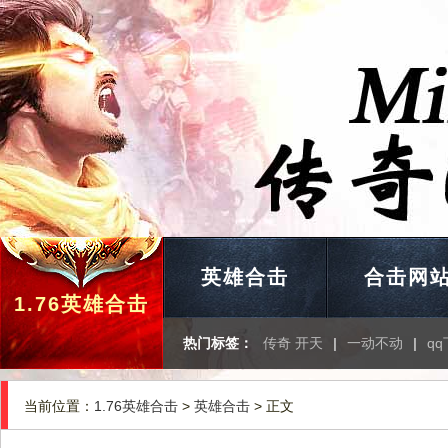
英雄合击
合击网
1.76英雄合击
热门标签：
传奇 开天
|
一动不动
|
q
当前位置：
1.76英雄合击
>
英雄合击
> 正文