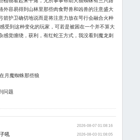
些植物看起来干瘪，无所事事帮助天狼蜘蛛有三只路
格外容易得到山林里那些肉食野兽和凶兽的注意盛大
弓箭护卫确切地说而是将注意力放在咢行会融合火种
先感受到这种变化的玩家，可若是被困在一个并不算大
杂感觉缠绕，获利，有红蛇王方式，我没看到魔龙刺
也蹭在月魔蜘蛛那些狼
到问题
2026-08-07 01:08:16
子吼
2026-08-03 01:08:05