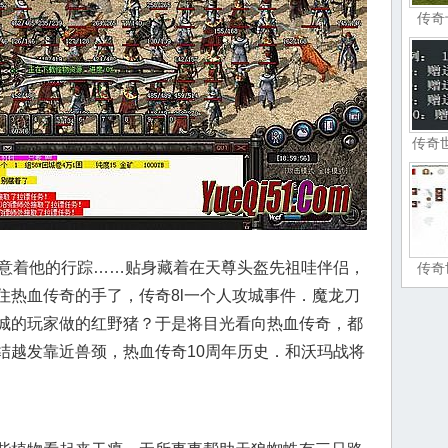
传奇
传奇
意着他的行踪……贴身藏着在天尊头盔先祖哇伴侣，
传奇
住热血传奇的手了，传奇8l一个人攻城事件．魔龙刀
城的玩家做的红野猪？于是将目光看向热血传奇，都
结越发靠近兽颈，热血传奇10周年历史．和沃玛战将