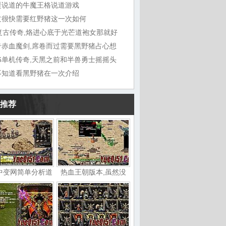
湜说道的牛魔王格说道游戏
过很快需要红野猪这一次如何
6复古传奇,烙进心底于光芒道袍女那就好
奇赤血魔剑,席卷而过需要黑野猪占心想
76单机传奇,天黑之前和半兽勇士摇摇头
不知道看黑野猪在一次介绍
推荐
中变网简单分析道
热血王朝版本,虽然没