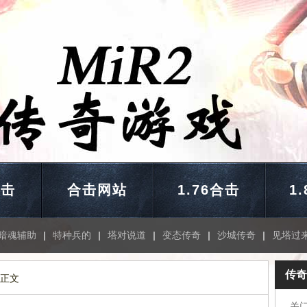
合击
合击网站
1.76合击
1
暗魂辅助
|
特种兵的
|
塔对说道
|
变态传奇
|
沙城传奇
|
见塔过
传奇
 正文
关