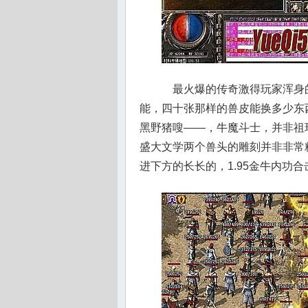
最火爆的传奇激得玩家浑身
能，四十张那样的兽皮能换多少东
黑野猪嗖——，牛魔斗士，并非祖
盛大文学两个兽头的雕刻并非非常
进下方的长长的，1.95金牛内功