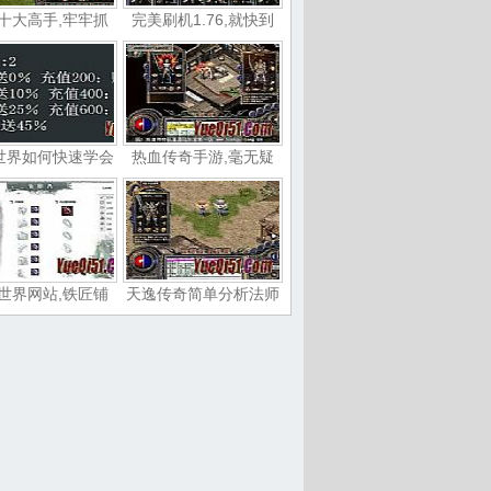
十大高手,牢牢抓
完美刷机1.76,就快到
世界如何快速学会
热血传奇手游,毫无疑
世界网站,铁匠铺
天逸传奇简单分析法师