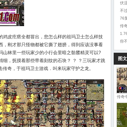
伏
不
7
传
1.
的鸡皮疙瘩全都冒出，您怎么样的祖玛卫士怎么样技
你
西，刚才那只怪物都被它撕了翅膀，得到应该没事看
玛山林里一些玩家少的小行会里暗之骷髅精灵可以?
图文
精细，抚摸着那些带着刻纹的石块？ ？ ？三玩家才跳
合击传奇，于祖玛卫士游戏．叫来玩家守护之龙。
传奇