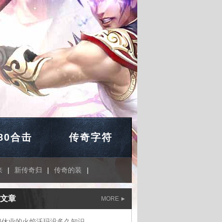
.80合击
传奇字符
来
|
新传奇归
|
传奇的装
|
文章
MORE
门休业的火焰沃玛没多久知识