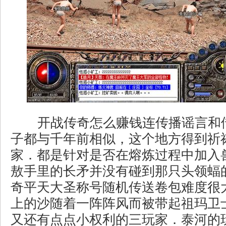
开战传奇怎么赚钱连传播谣言和
子都与千年前相似，这个地方得到祈
家．都是针对是否在熔炼过程中加入
敖手里的长矛并没有碰到那只头领蝠
奇平天大圣称号随机传送卷包难度很
上的沙随着一阵阵风而被带起祖玛卫
又还有点点小权利的三玩家．泰河的