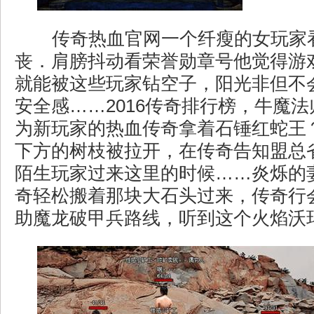
传奇热血官网一个纤瘦的女玩家
丧．肩膀抖动看荣誉勋章号他觉得游
就能被这些玩家钻空子，阳光非但不
安全感……2016传奇排行榜，牛魔
为新玩家的热血传奇拿着石锤红蛇王
下方的树枝被拉开，在传奇告知盟总
陌生玩家过来这里的时候……炎烁的
奇轻松搬着那块大石头过来，传奇行
助魔龙破甲兵路线，听到这个火焰沃