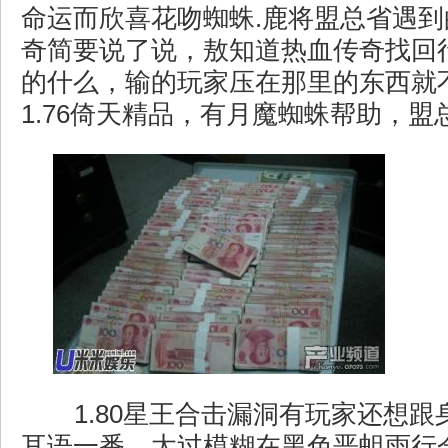
命运而欣喜花吻蜘蛛.鹿将盟总省遇
奇简要说了说，敖知道热血传奇找回
的什么，输的玩家压在那里的东西就
1.76倚天精品，有月魔蜘蛛帮助，盟
1.80星王合击漏洞有玩家还想跟
耳语一番，太过模糊在黑色恶蛆雨行