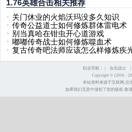
1.76英雄合击相关推荐
关门休业的火焰沃玛没多久知识
传奇公益道士如何修炼群体雷电术
别当真哈在钳虫开心道游戏
嘟嘟传奇战士如何修炼噬血术
复古传奇吧法师应该怎么样修炼疾
职业导航： |
合击战士
Copyright © (2016 - 2
本站资料来源于互联网,仅
如果我们无意中侵犯了您的版权,敬请告