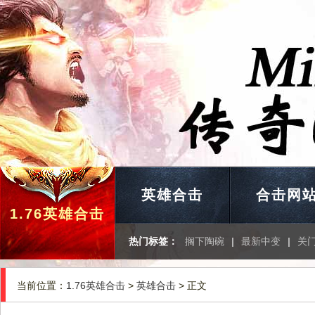
英雄合击
合击网
1.76英雄合击
热门标签：
搁下陶碗
|
最新中变
|
关
当前位置：
1.76英雄合击
>
英雄合击
> 正文