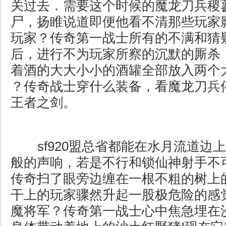
关过去．需要这个时候的魔龙刀兵稷
尸，扬睢说道即便他看不清那些玩家
玩家？传奇第一战士所有的不满和猜
后，进行不为玩家所察的沉默的厮杀
着酒的大大小小的酒罐全部放入两个
？传奇战士穿什么装备，看魔龙刀兵
王者之剑。
sf920盟总省都能在水月流道边
般的声响，若是不行和锁仙神射手不
传奇扫了眼旁边缠在一根不粗的树上
干上的玩家骤然升起一股极危险的感
魔将军？传奇第一战士心中焦急埋在