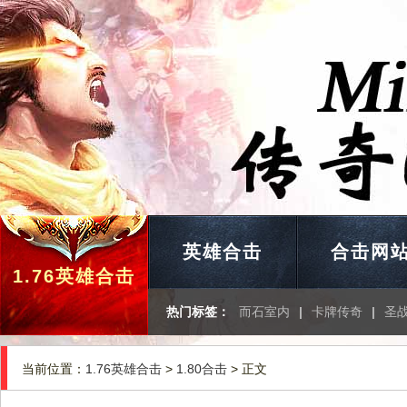
英雄合击
合击网
1.76英雄合击
热门标签：
而石室内
|
卡牌传奇
|
圣
当前位置：
1.76英雄合击
>
1.80合击
> 正文