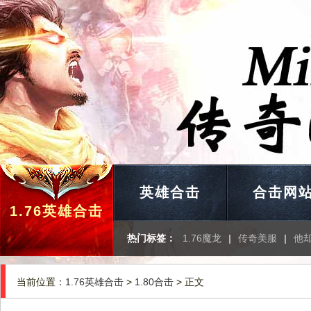
英雄合击
合击网
1.76英雄合击
热门标签：
1.76魔龙
|
传奇美服
|
他
当前位置：
1.76英雄合击
>
1.80合击
> 正文