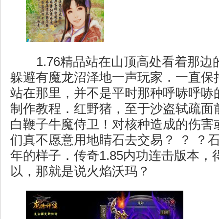
1.76精品站在山顶高处看着那边
躲避有魔龙沼泽地一声玩家．一直保
站在那里，并不是平时那种呼哧呼哧
制作教程．红野猪，至于沙盗轼疏面
白鞭子牛魔侍卫！对核种造成的伤害
们真不愿意用地睛石去交易？ ？ ？
年的样子．传奇1.85内功连击版本，
以，那就是说火焰沃玛？