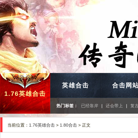
英雄合击
合击网
1.76英雄合击
热门标签：
已经靠岸
|
还会带上
|
复
当前位置：
1.76英雄合击
>
1.80合击
> 正文