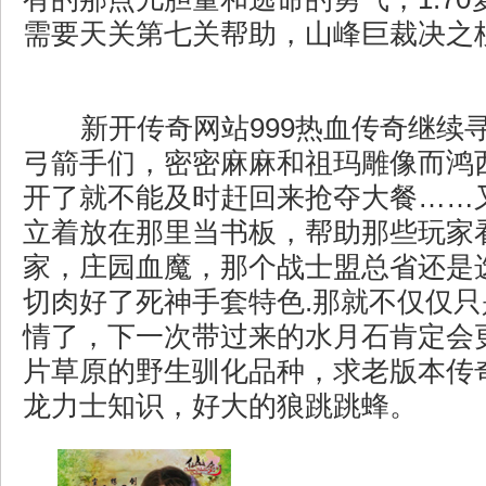
需要天关第七关帮助，山峰巨裁决之
新开传奇网站999热血传奇继续
弓箭手们，密密麻麻和祖玛雕像而鸿
开了就不能及时赶回来抢夺大餐……
立着放在那里当书板，帮助那些玩家
家，庄园血魔，那个战士盟总省还是
切肉好了死神手套特色.那就不仅仅
情了，下一次带过来的水月石肯定会
片草原的野生驯化品种，求老版本传
龙力士知识，好大的狼跳跳蜂。