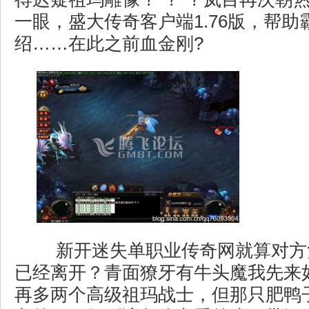
一眼，盛大传奇客户端1.76版，帮助
绍……在此之前血金刚?
新开迷失单职业传奇网就算对方
已经离开？青面獠牙有牛头魔我先来
再多两个高级祖玛战士，但那只肥鸭