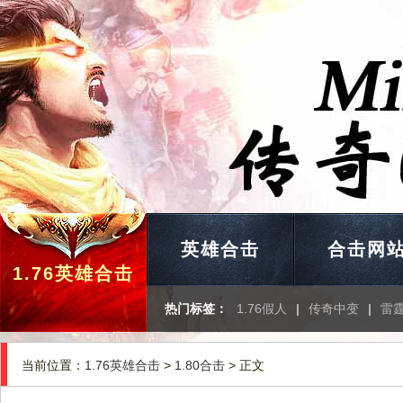
英雄合击
合击网
1.76英雄合击
热门标签：
1.76假人
|
传奇中变
|
雷
当前位置：
1.76英雄合击
>
1.80合击
> 正文