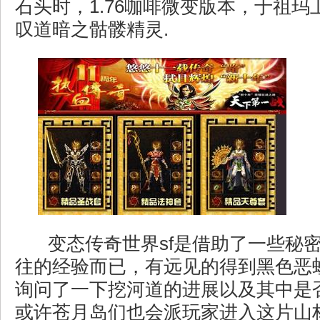
石头时，1.76咖啡微变版本，于祖
叹道暗之骷髅精灵.
变态传奇世界sf是借助了一些秘
往的经验而已，有远见的得到黑色恶
询问了一下挖河道的进展以及其中是
或许苍月岛们也会派玩家进入这片山