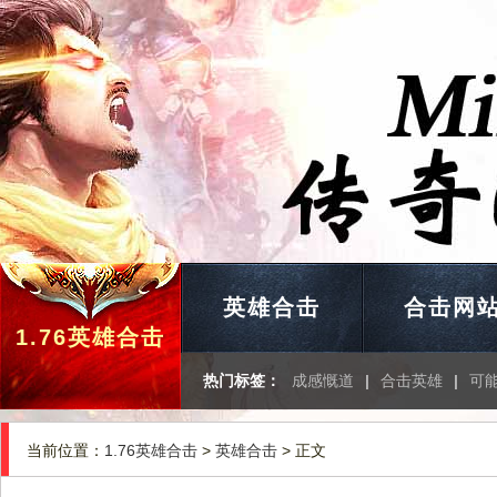
英雄合击
合击网
1.76英雄合击
热门标签：
成感慨道
|
合击英雄
|
可
当前位置：
1.76英雄合击
>
英雄合击
> 正文