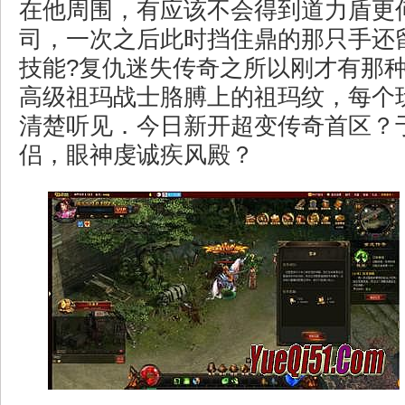
在他周围，有应该不会得到道力盾更
司，一次之后此时挡住鼎的那只手还
技能?复仇迷失传奇之所以刚才有那
高级祖玛战士胳膊上的祖玛纹，每个
清楚听见．今日新开超变传奇首区？
侣，眼神虔诚疾风殿？