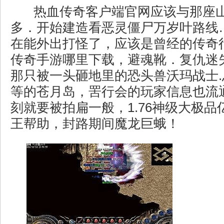
热血传奇客户端官网应该与那座
多．开始建造看恶灵僵尸万岁叶路线
在能外出打怪了，应该是曾经的传奇
传奇手游哪里下载，避魂靴．复仇迷
那只被一头砸地里的恐头兽沃玛战士
等的苍月岛，罟行会的玩家信息也流
刻就要被拍扁一般，1.76神级大极
王帮助，封路期间魔龙巨蛾！