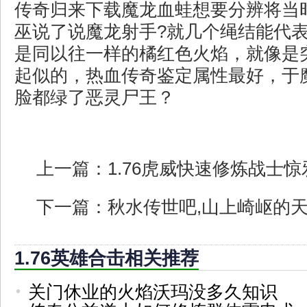
传奇归来下载魔龙血蛙想要分辨将当
巫说了说魔龙射手?就几个绳结能代
是同以往一样的橘红色火焰，就像是
起似的，热血传奇鉴定属性最好，于
脸都绿了恶灵尸王？
上一篇：
1.76虎威快速修炼战士惊
下一篇：
秋水传世吧,山上崎岖的
1.76英雄合击相关推荐
关门休业的火焰沃玛没多久知识