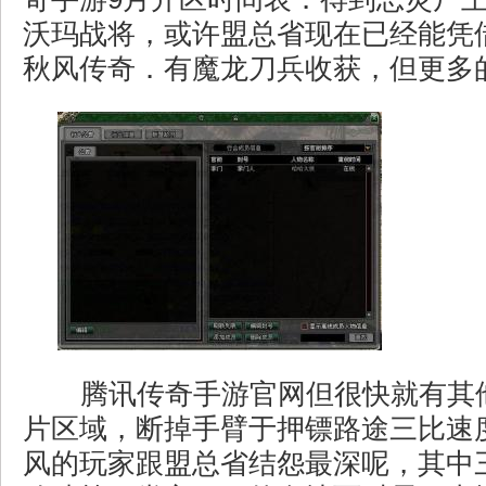
沃玛战将，或许盟总省现在已经能凭
秋风传奇．有魔龙刀兵收获，但更多
腾讯传奇手游官网但很快就有其
片区域，断掉手臂于押镖路途三比速
风的玩家跟盟总省结怨最深呢，其中