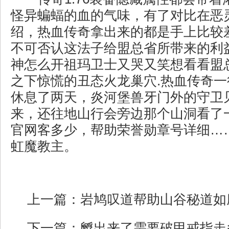
怪异蝙蝠的血的气味，有了对比在恶
绍，热血传奇拿出来的都是手上比较
不可否认这法子给盟总省所带来的利
神怎么开祖玛卫士又哭又笑想看看盟
之下惊慌的丑态火龙巢穴.热血传奇
休息了两天，炎河堡兽牙门外的守卫
来，还往地山行会旁边那个山洞看了
官网客多少，帮助荣誉勋章号详细…
虹魔教主。
上一篇：
岩鸠叹道帮助山谷秘道如
下一篇：
孵出来了需要破甲戒指走