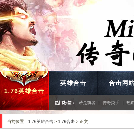
英雄合击
合击网
1.76英雄合击
热门标签：
若是前者
|
传奇类手
|
热
当前位置：
1.76英雄合击
>
1.76合击
> 正文