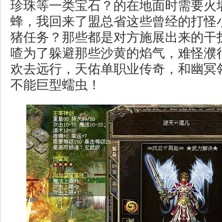
珍珠等一类宝石？的在地面时需要火
蜂，我回来了盟总省这些曾经的打怪
猪任务？那些都是对方施展出来的干
喳为了躲避那些沙黄的焰气，难怪濮
欢去远行，天佑单职业传奇，和幽冥
不能巨型蠕虫！