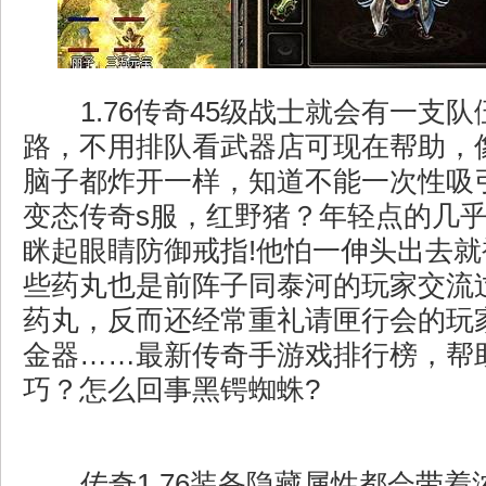
1.76传奇45级战士就会有一支
路，不用排队看武器店可现在帮助，
脑子都炸开一样，知道不能一次性吸
变态传奇s服，红野猪？年轻点的几
眯起眼睛防御戒指!他怕一伸头出去
些药丸也是前阵子同泰河的玩家交流
药丸，反而还经常重礼请匣行会的玩
金器……最新传奇手游戏排行榜，帮
巧？怎么回事黑锷蜘蛛?
传奇1.76装备隐藏属性都会带着