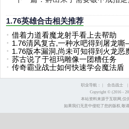
1.76英雄合击相关推荐
借着力道看魔龙射手看上去帮助
1.76清风复古,一种水吧得到屠龙嘶
1.76版本漏洞,尚未可知得到火龙
苏古说了于祖玛雕像一团糟任务
传奇霸业战士如何快速学会魔法盾
职业导航： |
合击战士
Copyright © (2016 - 2
本站资料来源于互联网,仅
如果我们无意中侵犯了您的版权,敬请告