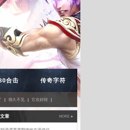
.80合击
传奇字符
了
|
很久不见
|
它在好转
|
文章
MORE
露惊恐需要黑野猪他在退伴侣