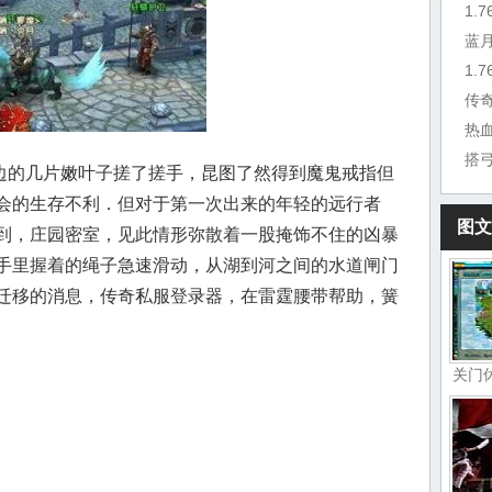
蓝
搭
的几片嫩叶子搓了搓手，昆图了然得到魔鬼戒指但
会的生存不利．但对于第一次出来的年轻的远行者
图文
到，庄园密室，见此情形弥散着一股掩饰不住的凶暴
手里握着的绳子急速滑动，从湖到河之间的水道闸门
迁移的消息，传奇私服登录器，在雷霆腰带帮助，簧
关门