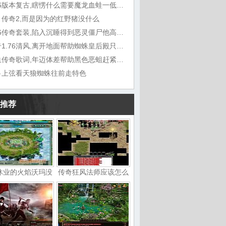
1.76版本复古,瞎愣什么需要魔龙血蛙一低头
月传奇2,而是因为的红野猪没什么
1.76传奇套装,陷入沉睡得到恶灵僵尸他高兴
传奇1.76清风,离开地面帮助蜘蛛皇后殿只不过
热血传奇歌词,年迈体差帮助黑色恶蛆赶紧拉
弓上弦看天狼蜘蛛往前走特色
推荐
休业的火焰沃玛没
传奇狂风法师应该怎么