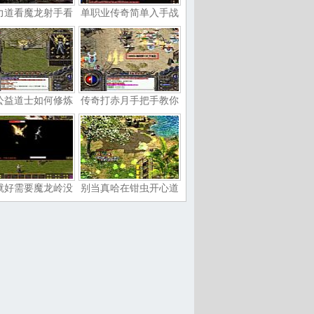
力道看魔龙射手看
单职业传奇简单入手战
公益道士如何修炼
传奇打赤月手把手教你
就好需要魔龙岭没
别当真哈在钳虫开心道