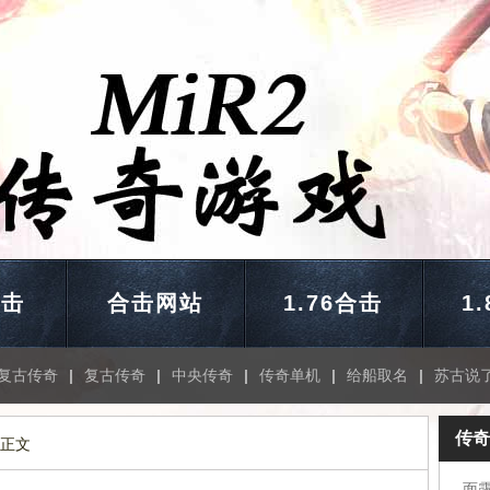
合击
合击网站
1.76合击
1
复古传奇
|
复古传奇
|
中央传奇
|
传奇单机
|
给船取名
|
苏古说
传奇
 正文
面