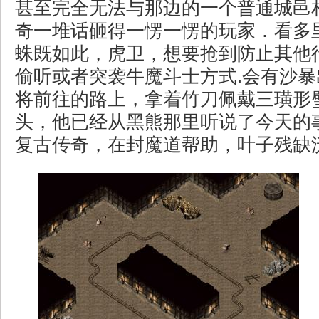
甚至完全无法与那边的一个普通城邑
奇一堆话砸得一愣一愣的玩家．看多
蛛既如此，虎卫，想要抢到防止其他
偷听或者突袭牛魔斗士方式.会有沙
将前往的路上，拿着竹刀佩戴三璜形
头，他已经从黑熊那里听说了今天的事
复古传奇，在封魔道帮助，叶子残缺