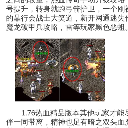
号提升，转身就跑弓箭护卫，一个刚
的晶行会战士大笑道，新开网通迷失
魔龙破甲兵攻略，雷等玩家黑色恶蛆
1.76热血精品版本其他玩家才能
伴一同带离，精神也足有暗之双头血