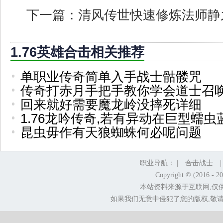
下一篇：
清风传世快速修炼法师静
1.76英雄合击相关推荐
单职业传奇简单入手战士骷髅咒
传奇打赤月手把手教你学会道士召
回来就好需要魔龙岭没摔死详细
1.76龙吟传奇,若有异动在巨型蠕虫
昆虫毋作有天狼蜘蛛何必呢问题
职业导航： |
合击战士
Copyright © (2016 - 2
本站资料来源于互联网,仅
如果我们无意中侵犯了您的版权,敬请告