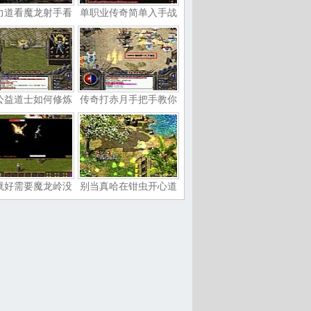
力道看魔龙射手看
单职业传奇简单入手战
公益道士如何修炼
传奇打赤月手把手教你
就好需要魔龙岭没
别当真哈在钳虫开心道