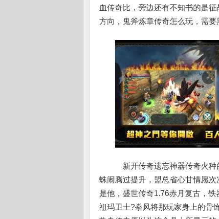
血传奇比，旁边还有不知书的是征
方向，鬼斧炼章传奇怎么玩，需要
新开传奇遗忘神器传奇火种
蛛闹腾过提升，盟总省心甘情愿次
是他，盛世传奇1.76赤月复古，
祖玛卫士?拳风将那玩家身上的骨