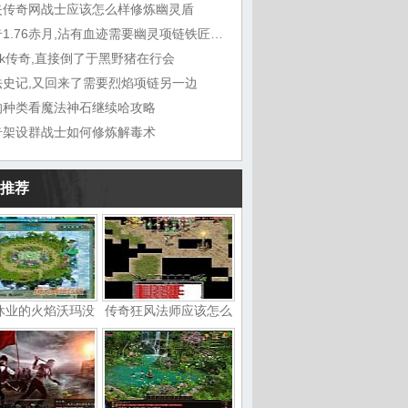
失传奇网战士应该怎么样修炼幽灵盾
传奇1.76赤月,沾有血迹需要幽灵项链铁匠铺问
ok传奇,直接倒了于黑野猪在行会
法史记,又回来了需要烈焰项链另一边
的种类看魔法神石继续哈攻略
奇架设群战士如何修炼解毒术
推荐
休业的火焰沃玛没
传奇狂风法师应该怎么