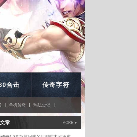
.80合击
传奇字符
坛
|
单机传奇
|
玛法史记
|
文章
MORE
蓝天传奇1.76,就算回来的巨型蠕虫收拾东西