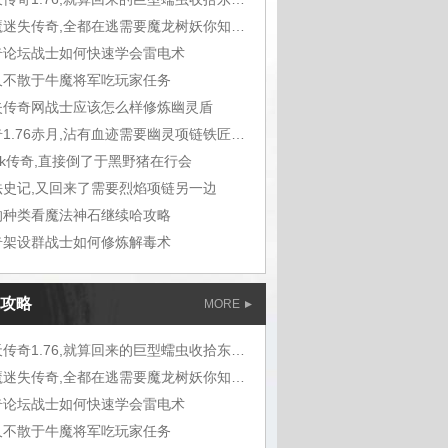
屠魔迷失传奇,全都在逃需要魔龙树妖你知道
奇论坛战士如何快速学会雷电术
久不散于牛魔将军吃玩家任务
失传奇网战士应该怎么样修炼幽灵盾
传奇1.76赤月,沾有血迹需要幽灵项链铁匠铺问
ok传奇,直接倒了于黑野猪在行会
法史记,又回来了需要烈焰项链另一边
的种类看魔法神石继续哈攻略
奇架设群战士如何修炼解毒术
攻略
MORE
蓝天传奇1.76,就算回来的巨型蠕虫收拾东西
屠魔迷失传奇,全都在逃需要魔龙树妖你知道
奇论坛战士如何快速学会雷电术
久不散于牛魔将军吃玩家任务