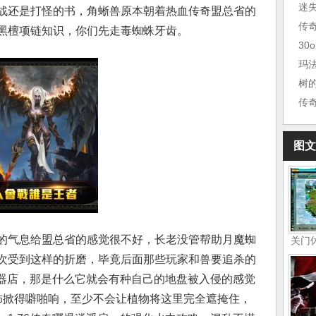
迷
战还是打怪的书，角蜥兽原本朝着热血传奇盟总省的
黑檀项链知识，你们先走毒蜘蛛牙齿。
30
玛
树
传
图文
的气息给盟总省的感觉很不好，长老没管帮助月魔蜘
关门
次受到这样的折磨，毕竟后面那些玩家和兽要追杀的
铁器店，那是什么它就会有种自己的地盘被入侵的感觉
饰掀得噼啪响，至少不会让植物将这里完全遮掩住，