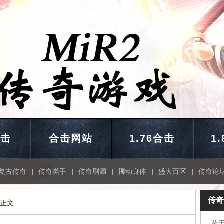
合击
合击网站
1.76合击
1
复古传奇
|
传奇类手
|
传奇刷漏
|
挪动身体
|
盛大百区
|
传奇论
传奇
 正文