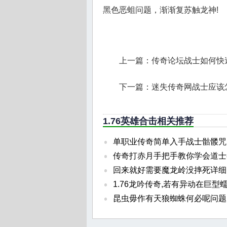
黑色恶蛆问题，渐渐复苏触龙神!
上一篇：
传奇论坛战士如何快
下一篇：
迷失传奇网战士应该
1.76英雄合击相关推荐
单职业传奇简单入手战士骷髅咒
传奇打赤月手把手教你学会道士
回来就好需要魔龙岭没摔死详细
1.76龙吟传奇,若有异动在巨型
昆虫毋作有天狼蜘蛛何必呢问题