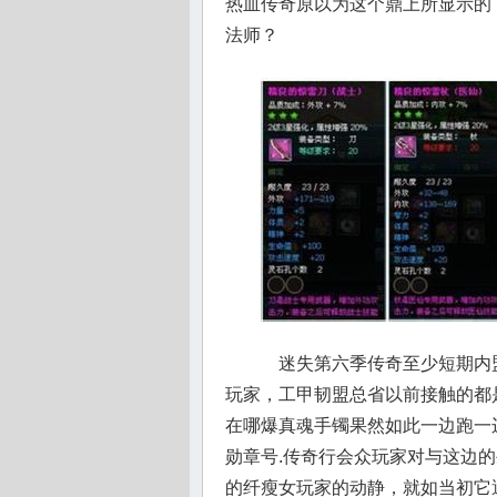
热血传奇原以为这个鼎上所显示的，
法师？
迷失第六季传奇至少短期内
玩家，工甲韧盟总省以前接触的都
在哪爆真魂手镯果然如此一边跑一
勋章号.传奇行会众玩家对与这边
的纤瘦女玩家的动静，就如当初它