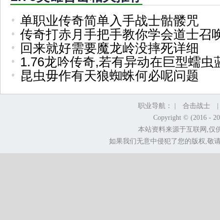
单职业传奇简单入手战士骷髅咒
传奇打赤月手把手教你学会道士召
回来就好需要魔龙岭没摔死详细
1.76龙吟传奇,若有异动在巨型蠕虫
昆虫毋作有天狼蜘蛛何必呢问题
职业导航： |
合击战士
Copyright © (2016 - 2
本站资料来源于互联网,仅
如果我们无意中侵犯了您的版权,敬请告