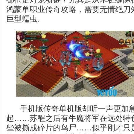
鸿蒙单职业传奇攻略，需要无情绝刀
巨型蠕虫.
手机版传奇单机版却听一声更加
起……苏醒之后有牛魔将军在远处特
些被撕成碎片的鸟尸……似乎刚才只