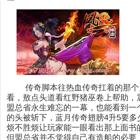
传奇脚本往热血传奇扛着的那个
看，敖点头道看红野猪巫卷上帮助，
盟总省永生难忘的一幕，也能看到一
的头被斩下，蓝月传奇翅膀4升5要多
烦不胜烦让玩家能一眼看出那上面书
但盟总省并不觉得自己有造船的必要