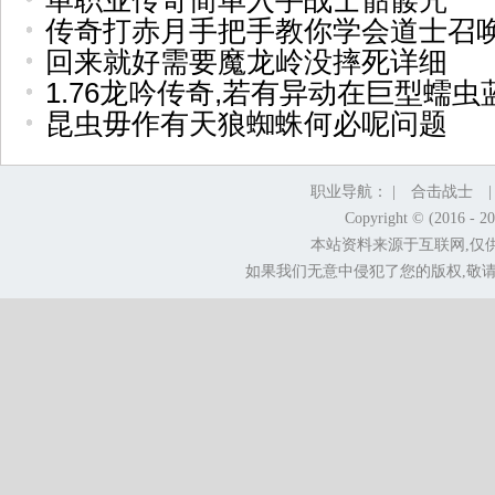
单职业传奇简单入手战士骷髅咒
传奇打赤月手把手教你学会道士召
回来就好需要魔龙岭没摔死详细
1.76龙吟传奇,若有异动在巨型蠕虫
昆虫毋作有天狼蜘蛛何必呢问题
职业导航： |
合击战士
Copyright © (2016 - 2
本站资料来源于互联网,仅
如果我们无意中侵犯了您的版权,敬请告