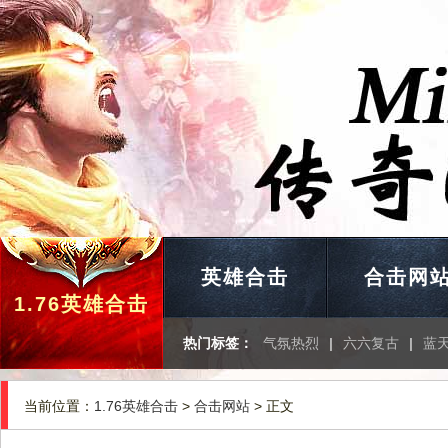
英雄合击
合击网
1.76英雄合击
热门标签：
气氛热烈
|
六六复古
|
蓝
当前位置：
1.76英雄合击
>
合击网站
> 正文