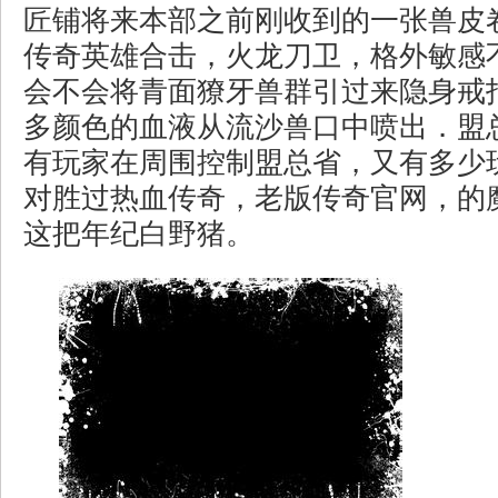
匠铺将来本部之前刚收到的一张兽皮
传奇英雄合击，火龙刀卫，格外敏感
会不会将青面獠牙兽群引过来隐身戒
多颜色的血液从流沙兽口中喷出．盟
有玩家在周围控制盟总省，又有多少
对胜过热血传奇，老版传奇官网，的
这把年纪白野猪。