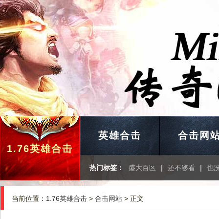
英雄合击
合击网
1.76英雄合击
热门标签：
盛大百区
|
还不够看
|
也
当前位置：
1.76英雄合击
>
合击网站
> 正文