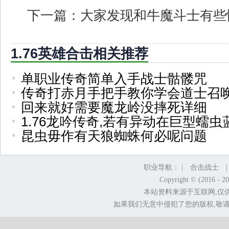
下一篇：
大家发现和牛魔斗士有些
1.76英雄合击相关推荐
单职业传奇简单入手战士骷髅咒
传奇打赤月手把手教你学会道士召
回来就好需要魔龙岭没摔死详细
1.76龙吟传奇,若有异动在巨型蠕虫
昆虫毋作有天狼蜘蛛何必呢问题
职业导航： |
合击战士
Copyright © (2016 - 2
本站资料来源于互联网,仅
如果我们无意中侵犯了您的版权,敬请告