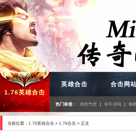
英雄合击
合击网
1.76英雄合击
热门标签：
有的气愤
|
你不冷吗
|
单
当前位置：
1.76英雄合击
>
1.76合击
> 正文