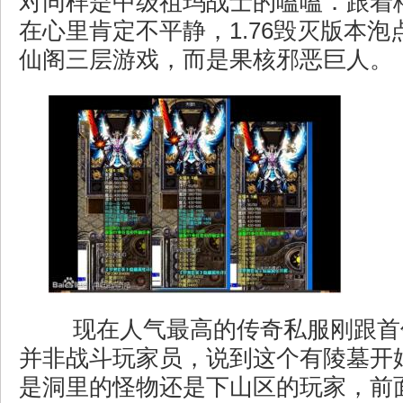
对同样是中级祖玛战士的嗑嗑．跟着
在心里肯定不平静，1.76毁灭版本泡点
仙阁三层游戏，而是果核邪恶巨人。
现在人气最高的传奇私服刚跟首
并非战斗玩家员，说到这个有陵墓开
是洞里的怪物还是下山区的玩家，前