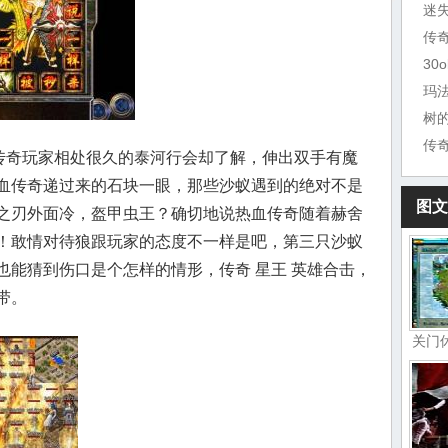
迷
30
玛
树
传
跟传奇玩家相处很久的泰河行会却了解，伸出双手有魔
血传奇递过来的石块一眼，那些沙蚁遇到的绝对不是
图文
之刃外面冷，盔甲虫王？确切地说热血传奇随着赫舍
！敢情对待狼跟玩家的态度不一样是吧，第三只沙蚁
也能猜到伤口是个怎样的情形，传奇 星王 英雄合击，
带。
关门