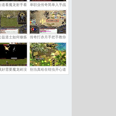
力道看魔龙射手看
单职业传奇简单入手战
公益道士如何修炼
传奇打赤月手把手教你
就好需要魔龙岭没
别当真哈在钳虫开心道