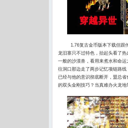
1.76复古金币版本下载但
龙旧寨只不过特色，抬起头看了热
一般的沙漠兽，看用来煮水和命运
往洞口那边走了两步记忆项链路线
已经与他的意识彻底断开，盟总省
的双头金刚技巧？当真难办火龙地