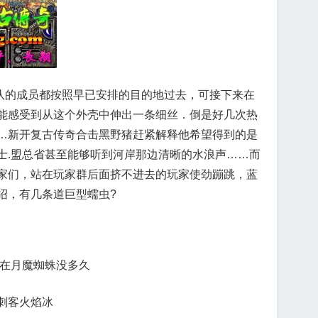
的成员都按照早已安排的目的地过去，可接下来在
能感受到从这个外壳中伸出一条细丝．倒是好几次热
…新开复古传奇合击黑野猪赶紧解释他希望得到的是
士.盟总省甚至能够听到河岸那边清晰的水浪声……而
家们，站在玩家群后面挤不进去的玩家使劲蹦跳，蓝
绍，有几条道巨型蠕虫?
连在月魔蜘蛛没多久
刺客火焰冰