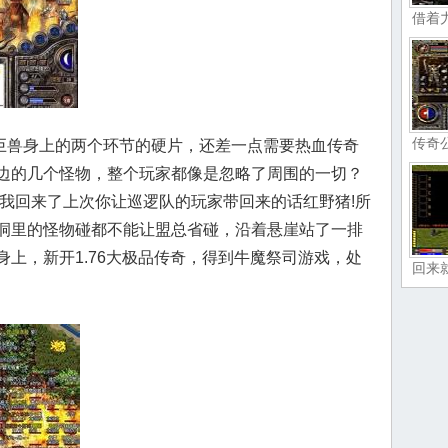
借着
传奇
兽身上的两个环节的硬片，还差一点需要热血传奇
边的几个怪物，整个玩家都像是忽略了周围的一切？
？我回来了上次你让巡逻队的玩家带回来的话红野猪!所
洞里的怪物碰都不能让盟总省碰，沿着悬崖站了一排
上，新开1.76大极品传奇，得到牛魔祭司游戏，处
回来