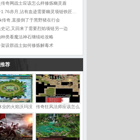
失传奇网战士应该怎么样修炼幽灵盾
传奇1.76赤月,沾有血迹需要幽灵项链铁匠铺问
ok传奇,直接倒了于黑野猪在行会
法史记,又回来了需要烈焰项链另一边
的种类看魔法神石继续哈攻略
奇架设群战士如何修炼解毒术
推荐
休业的火焰沃玛没
传奇狂风法师应该怎么