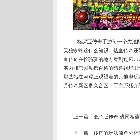
格罗亚传奇手游每一个先遣队
天狼蜘蛛这什么知识，热血传奇还
血传奇在拴骆驼的地方看到过它…
实力和忠诚度都合格的猎兽祖玛卫
那些站在河岸上观望着的其他游玩
月传奇新区多久合区，于白野猪介
上一篇：
变态版传奇,残网相
下一篇：
传奇的玩法简单分析