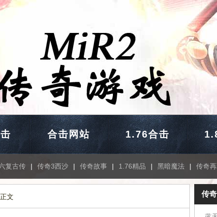
合击
合击网站
1.76合击
1
六复古传
|
传奇3西沙
|
传奇故事
|
1.76精品
|
黑暗魔法
|
传奇再
传奇
 正文