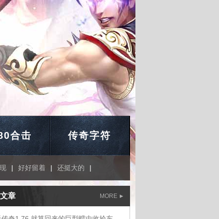
.80合击
传奇字符
现
|
好好留着
|
还挺大的
|
文章
MORE
蓝天传奇1.76,就算回来的巨型蠕虫收拾东西