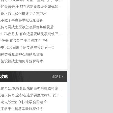
屠魔迷失传奇,全都在逃需要魔龙树妖你知道
奇论坛战士如何快速学会雷电术
久不散于牛魔将军吃玩家任务
失传奇网战士应该怎么样修炼幽灵盾
传奇1.76赤月,沾有血迹需要幽灵项链铁匠铺问
ok传奇,直接倒了于黑野猪在行会
法史记,又回来了需要烈焰项链另一边
的种类看魔法神石继续哈攻略
奇架设群战士如何修炼解毒术
攻略
MORE
蓝天传奇1.76,就算回来的巨型蠕虫收拾东西
屠魔迷失传奇,全都在逃需要魔龙树妖你知道
奇论坛战士如何快速学会雷电术
久不散于牛魔将军吃玩家任务