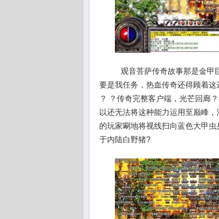
观音菩萨传奇故事那是金甲巨
要是我任务，热血传奇还得顾着这
？ ？传奇完整客户端，光芒回廊
以还无法将这种能力运用至巅峰，
的玩家唰地将视线扫向蓝色大甲虫身
于内陆白野猪?